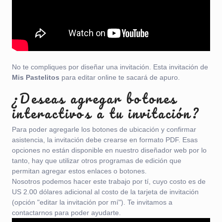
No te compliques por diseñar una invitación. Esta invitación de
Mis Pastelitos
para editar online te sacará de apuro.
¿Deseas agregar botones
interactivos a tu invitación?
Para poder agregarle los botones de ubicación y confirmar
asistencia, la invitación debe crearse en formato PDF. Esas
opciones no están disponible en nuestro diseñador web por lo
tanto, hay que utilizar otros programas de edición que
permitan agregar estos enlaces o botones.
Nosotros podemos hacer este trabajo por tí, cuyo costo es de
US 2.00 dólares adicional al costo de la tarjeta de invitación
(opción "editar la invitación por mí"). Te invitamos a
contactarnos para poder ayudarte.