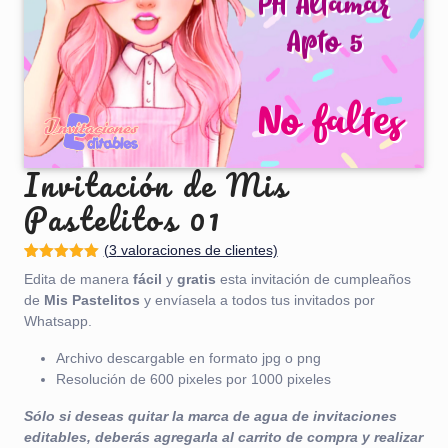
Invitación de Mis
Pastelitos 01
(
3
valoraciones de clientes)
Valorado
1
Edita de manera
fácil
y
gratis
esta invitación de cumpleaños
con
5.00
de
5 en base
de
Mis Pastelitos
y envíasela a todos tus invitados por
a
valoración
Whatsapp.
de un
cliente
Archivo descargable en formato jpg o png
Resolución de 600 pixeles por 1000 pixeles
Sólo si deseas quitar la marca de agua de invitaciones
editables, deberás agregarla al carrito de compra y realizar