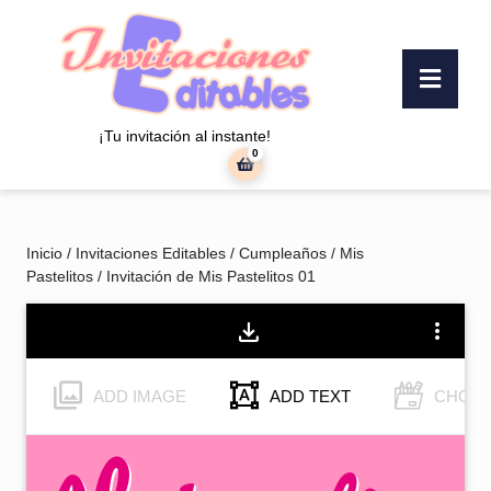
Saltar
al
contenido
Botó
Saltar
«Abr
al
contenido
¡Tu invitación al instante!
0
carrito
de
la
compra
Inicio
/
Invitaciones Editables
/
Cumpleaños
/
Mis
Pastelitos
/ Invitación de Mis Pastelitos 01
ADD IMAGE
ADD TEXT
CHOOS