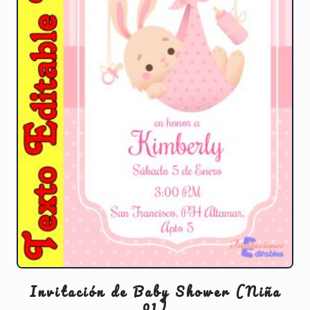
de
producto
Invitación de Baby Shower (Niña
01)