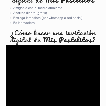
digital de
Mis Pastelitos
Amigable con el medio ambiente
Ahorras dinero (gratis)
Entrega inmediata (por whatsapp o red social)
Es innovadora
¿Cómo hacer una invitación
digital de
Mis Pastelitos
?