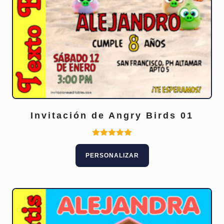
Invitación de Angry Birds 01
Valorado
con
PERSONALIZAR
5.00
de 5