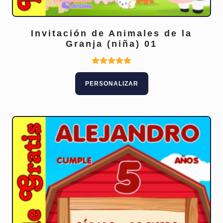
Invitación de Animales de la
Granja (niña) 01
Valorado
con
PERSONALIZAR
5.00
de 5