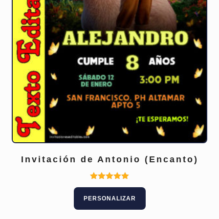
Invitación de Antonio (Encanto)
Valorado
con
PERSONALIZAR
5.00
de 5