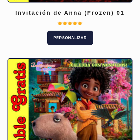
Invitación de Anna (Frozen) 01
Valorado
con
PERSONALIZAR
5.00
de 5