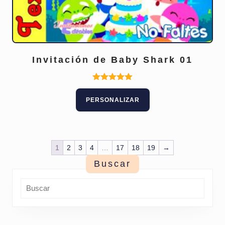
Invitación de Baby Shark 01
Valorado
con
PERSONALIZAR
5.00
de 5
1
2
3
4
…
17
18
19
→
Buscar