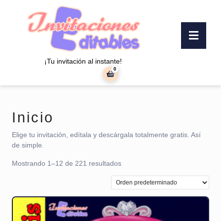
Saltar
al
contenido
Botó
Saltar
«Abr
al
contenido
¡Tu invitación al instante!
0
carrito
de
la
compra
Inicio
Elige tu invitación, edítala y descárgala totalmente gratis. Así
de simple.
Mostrando 1–12 de 221 resultados