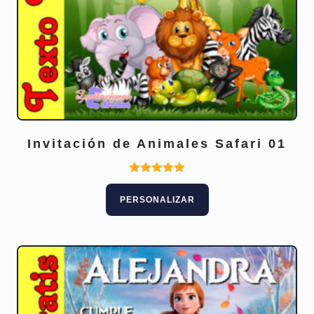
Invitación de Animales Safari 01
Valorado
con
PERSONALIZAR
5.00
de 5