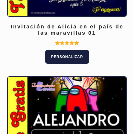
Invitación de Alicia en el país de
las maravillas 01
Valorado
con
PERSONALIZAR
5.00
de 5