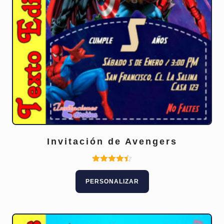
Invitación de Avengers
Valorado
con
PERSONALIZAR
4.40
de 5