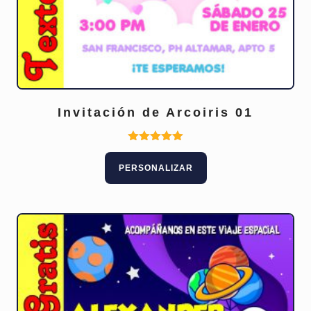
Invitación de Arcoiris 01
Valorado
con
PERSONALIZAR
5.00
de 5