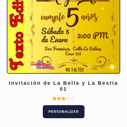
Invitación de La Bella y La Bestia
01
Este
Valorad
o con
producto
PERSONALIZAR
3.00
tiene
de 5
múltiples