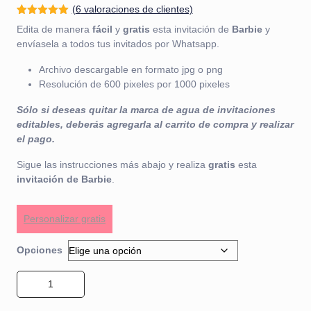
(
6
valoraciones de clientes)
Valorado
1
Edita de manera
fácil
y
gratis
esta invitación de
Barbie
y
con
5.00
de
5 en base
envíasela a todos tus invitados por Whatsapp.
a
valoración
de un
Archivo descargable en formato jpg o png
cliente
Resolución de 600 pixeles por 1000 pixeles
Sólo si deseas quitar la marca de agua de invitaciones
editables, deberás agregarla al carrito de compra y realizar
el pago.
Sigue las instrucciones más abajo y realiza
gratis
esta
invitación de Barbie
.
Personalizar gratis
Opciones
Invitación de Barbie 01 cantidad