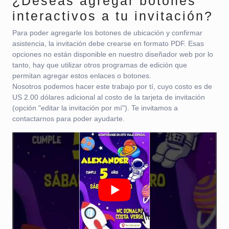
¿Deseas agregar botones
interactivos a tu invitación?
Para poder agregarle los botones de ubicación y confirmar
asistencia, la invitación debe crearse en formato PDF. Esas
opciones no están disponible en nuestro diseñador web por lo
tanto, hay que utilizar otros programas de edición que
permitan agregar estos enlaces o botones.
Nosotros podemos hacer este trabajo por tí, cuyo costo es de
US 2.00 dólares adicional al costo de la tarjeta de invitación
(opción "editar la invitación por mí"). Te invitamos a
contactarnos para poder ayudarte.