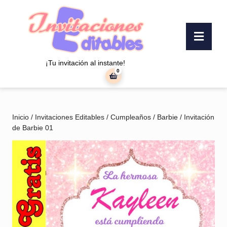
Saltar
al
contenido
Botó
Saltar
«Abr
al
contenido
¡Tu invitación al instante!
0
carrito
de
la
compra
Inicio
/
Invitaciones Editables
/
Cumpleaños
/
Barbie
/ Invitación
de Barbie 01