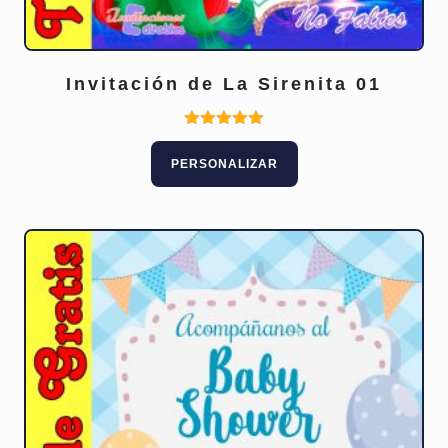
Invitación de La Sirenita 01
Valorado
con
PERSONALIZAR
5.00
de 5