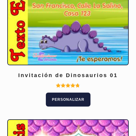
Invitación de Dinosaurios 01
Valorado
con
PERSONALIZAR
4.75
de 5