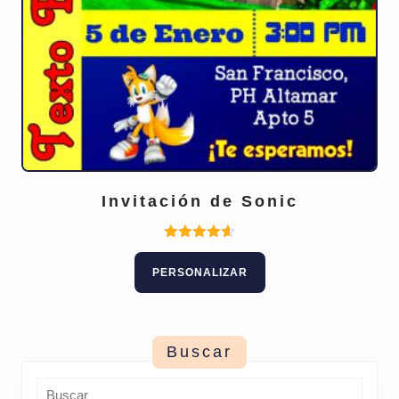
Invitación de Sonic
Valorado
con
PERSONALIZAR
4.60
de 5
Buscar