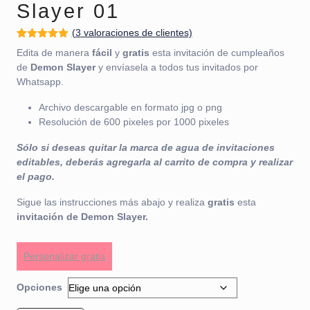
Slayer 01
(
3
valoraciones de clientes)
Valorado
3
Edita de manera
fácil
y
gratis
esta invitación de cumpleaños
con
5.00
de
5 en base
de
Demon Slayer
y envíasela a todos tus invitados por
a
Whatsapp.
valoracione
s de
clientes
Archivo descargable en formato jpg o png
Resolución de 600 pixeles por 1000 pixeles
Sólo si deseas quitar la marca de agua de invitaciones
editables, deberás agregarla al carrito de compra y realizar
el pago.
Sigue las instrucciones más abajo y realiza
gratis
esta
invitación de Demon Slayer.
Personalizar gratis
Opciones