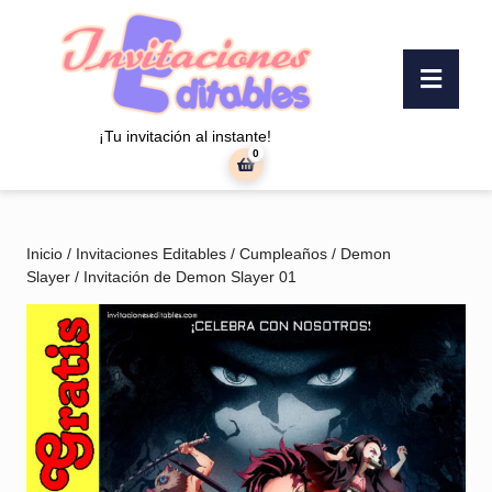
Saltar
al
contenido
Botó
Saltar
«Abr
al
contenido
¡Tu invitación al instante!
0
carrito
de
la
compra
Inicio
/
Invitaciones Editables
/
Cumpleaños
/
Demon
Slayer
/ Invitación de Demon Slayer 01