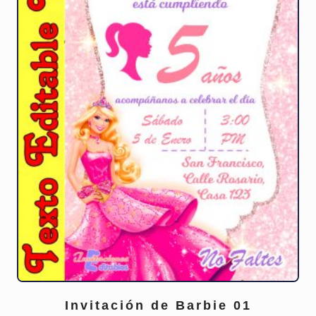
página
de
producto
Invitación de Barbie 01