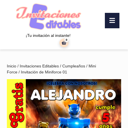
Saltar
al
contenido
Botó
Saltar
«Abr
al
contenido
¡Tu invitación al instante!
0
carrito
de
la
compra
Inicio
/
Invitaciones Editables
/
Cumpleaños
/
Mini
Force
/ Invitación de Miniforce 01