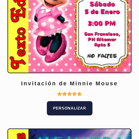
Invitación de Minnie Mouse
Este
Valorado
con
producto
PERSONALIZAR
5.00
tiene
de 5
múltiples
variantes.
Las