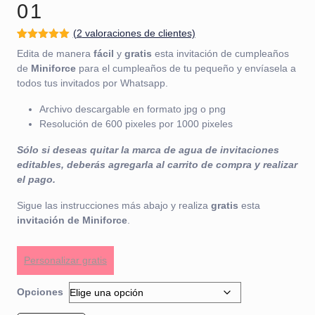
01
(
2
valoraciones de clientes)
Valorado
1
Edita de manera
fácil
y
gratis
esta invitación de cumpleaños
con
5.00
de
5 en base
de
Miniforce
para el cumpleaños de tu pequeño y envíasela a
a
valoración
todos tus invitados por Whatsapp.
de un
cliente
Archivo descargable en formato jpg o png
Resolución de 600 pixeles por 1000 pixeles
Sólo si deseas quitar la marca de agua de invitaciones
editables, deberás agregarla al carrito de compra y realizar
el pago.
Sigue las instrucciones más abajo y realiza
gratis
esta
invitación de Miniforce
.
Personalizar gratis
Opciones