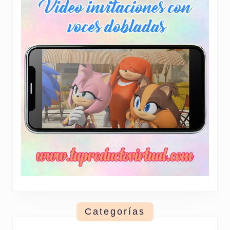
producto
Categorías