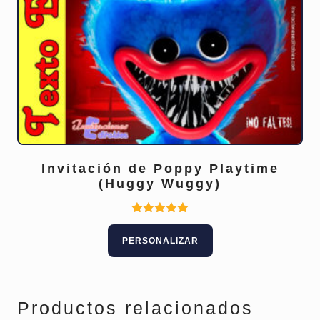
Invitación de Poppy Playtime
(Huggy Wuggy)
Este
Valorado
con
producto
PERSONALIZAR
5.00
tiene
de 5
múltiples
variantes.
Las
Productos relacionados
opciones