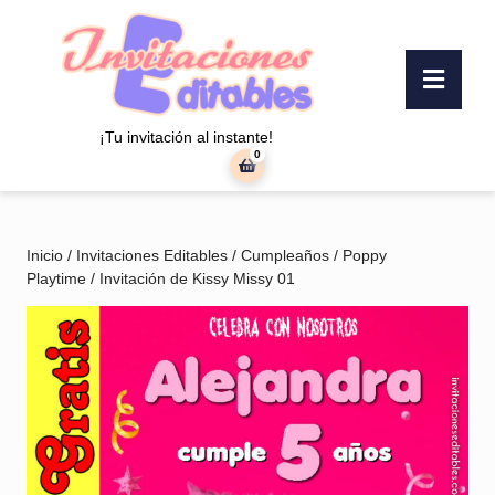
Saltar
al
contenido
Botó
Saltar
«Abr
al
contenido
¡Tu invitación al instante!
0
carrito
de
la
compra
Inicio
/
Invitaciones Editables
/
Cumpleaños
/
Poppy
Playtime
/ Invitación de Kissy Missy 01