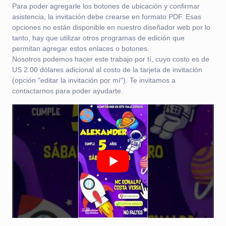
Para poder agregarle los botones de ubicación y confirmar
asistencia, la invitación debe crearse en formato PDF. Esas
opciones no están disponible en nuestro diseñador web por lo
tanto, hay que utilizar otros programas de edición que
permitan agregar estos enlaces o botones.
Nosotros podemos hacer este trabajo por tí, cuyo costo es de
US 2.00 dólares adicional al costo de la tarjeta de invitación
(opción "editar la invitación por mí"). Te invitamos a
contactarnos para poder ayudarte.