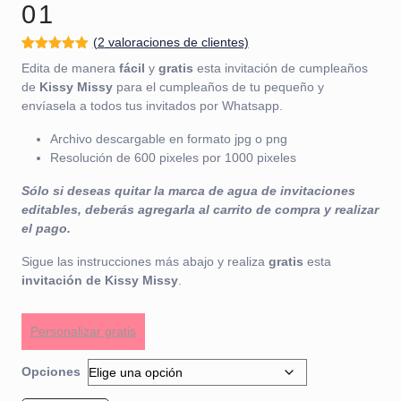
01
(
2
valoraciones de clientes)
Valorado
2
Edita de manera
fácil
y
gratis
esta invitación de cumpleaños
con
5.00
de
5 en base
de
Kissy Missy
para el cumpleaños de tu pequeño y
a
envíasela a todos tus invitados por Whatsapp.
valoracione
s de
clientes
Archivo descargable en formato jpg o png
Resolución de 600 pixeles por 1000 pixeles
Sólo si deseas quitar la marca de agua de invitaciones
editables, deberás agregarla al carrito de compra y realizar
el pago.
Sigue las instrucciones más abajo y realiza
gratis
esta
invitación de Kissy Missy
.
Personalizar gratis
Opciones