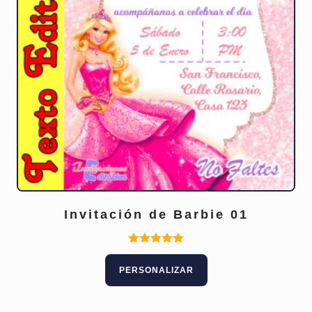
Invitación de Barbie 01
Este
Valorado
con
producto
PERSONALIZAR
5.00
tiene
de 5
múltiples
variantes.