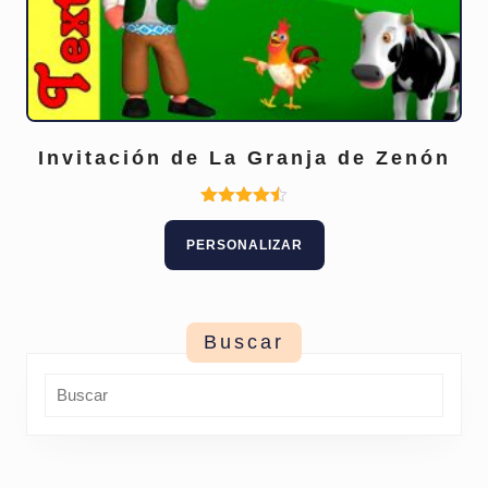
Invitación de La Granja de Zenón
Este
Valorado
con
producto
PERSONALIZAR
4.50
tiene
de 5
múltiples
variantes.
Las
Buscar
opciones
se
pueden
elegir
en
la