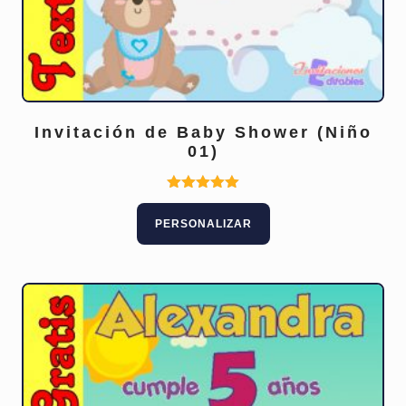
Invitación de Baby Shower (Niño
01)
Este
Valorado
con
producto
PERSONALIZAR
5.00
tiene
de 5
múltiples
variantes.
Las
opciones
se
pueden
elegir
en