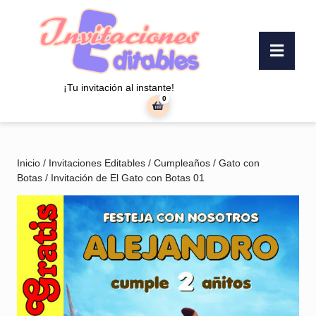
Saltar
al
contenido
Botó
Saltar
«Abr
al
contenido
¡Tu invitación al instante!
0
carrito
de
la
compra
Inicio
/
Invitaciones Editables
/
Cumpleaños
/
Gato con
Botas
/ Invitación de El Gato con Botas 01