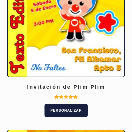
Invitación de Plim Plim
Este
Valorado
con
producto
PERSONALIZAR
5.00
tiene
de 5
múltiples
variantes.