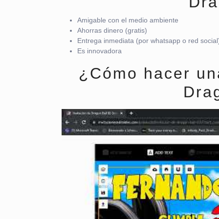
Dra
Amigable con el medio ambiente
Ahorras dinero (gratis)
Entrega inmediata (por whatsapp o red social
Es innovadora
¿Cómo hacer una 
Dra