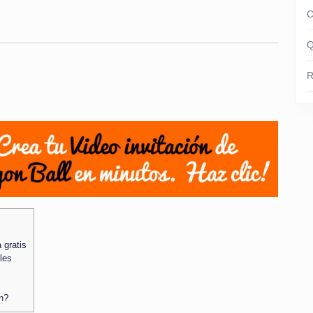
C
Q
R
 gratis
les
ón?