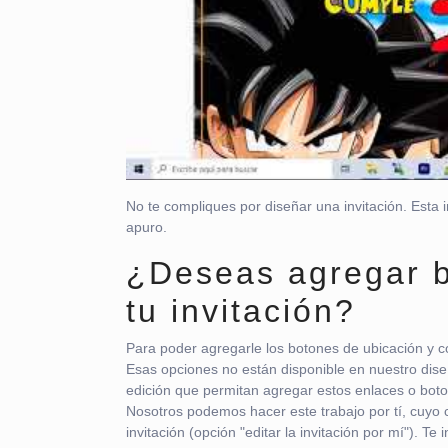
No te compliques por diseñar una invitación. Esta 
apuro.
¿Deseas agregar b
tu invitación?
Para poder agregarle los botones de ubicación y co
Esas opciones no están disponible en nuestro dise
edición que permitan agregar estos enlaces o bot
Nosotros podemos hacer este trabajo por tí, cuyo c
invitación (opción "editar la invitación por mí"). T