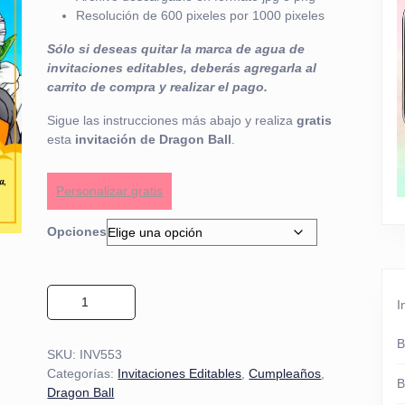
Resolución de 600 pixeles por 1000 pixeles
Sólo si deseas quitar la marca de agua de
invitaciones editables, deberás agregarla al
carrito de compra y realizar el pago.
Sigue las instrucciones más abajo y realiza
gratis
esta
invitación de Dragon Ball
.
Personalizar gratis
Opciones
Invitación de Dragon Ball 02 cantidad
I
B
SKU:
INV553
Categorías:
Invitaciones Editables
,
Cumpleaños
,
B
Dragon Ball