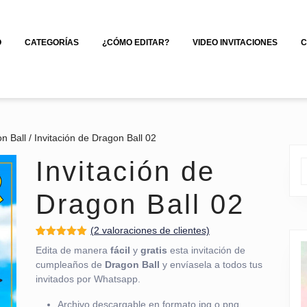
O
CATEGORÍAS
¿CÓMO EDITAR?
VIDEO INVITACIONES
C
n Ball
/ Invitación de Dragon Ball 02
Invitación de
Dragon Ball 02
(
2
valoraciones de clientes)
Valorado
1
Edita de manera
fácil
y
gratis
esta invitación de
con
5.00
de
5 en base
cumpleaños de
Dragon Ball
y envíasela a todos tus
a
valoración
invitados por Whatsapp.
de un
cliente
Archivo descargable en formato jpg o png