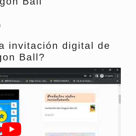
gon Ball
)
invitación digital de
gon Ball?