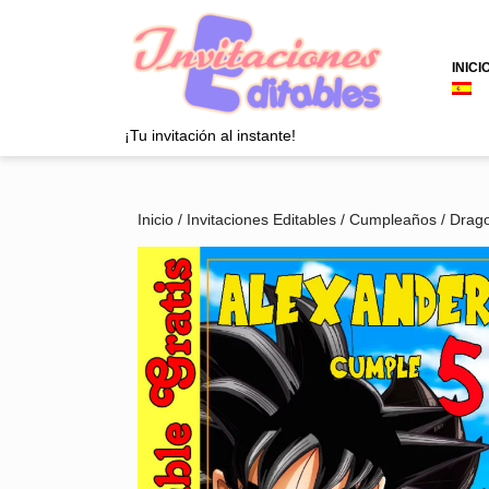
Saltar
al
contenido
INICI
Saltar
al
contenido
¡Tu invitación al instante!
Inicio
/
Invitaciones Editables
/
Cumpleaños
/
Drago