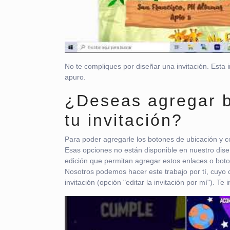
No te compliques por diseñar una invitación. Esta 
apuro.
¿Deseas agregar b
tu invitación?
Para poder agregarle los botones de ubicación y co
Esas opciones no están disponible en nuestro dise
edición que permitan agregar estos enlaces o bot
Nosotros podemos hacer este trabajo por tí, cuyo c
invitación (opción "editar la invitación por mí"). T