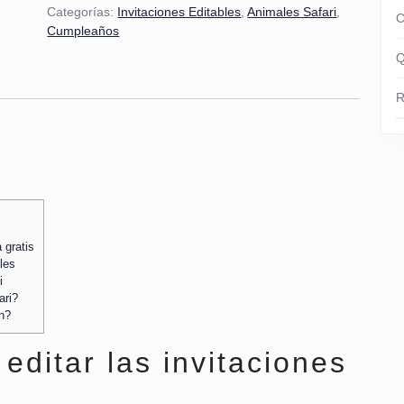
Categorías:
Invitaciones Editables
,
Animales Safari
,
C
Cumpleaños
Q
R
 gratis
les
i
ari?
ón?
editar las invitaciones