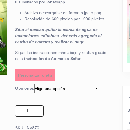
tus invitados por Whatsapp.
de un
cliente
Archivo descargable en formato jpg o png
Resolución de 600 pixeles por 1000 pixeles
Sólo si deseas quitar la marca de agua de
invitaciones editables, deberás agregarla al
carrito de compra y realizar el pago.
Sigue las instrucciones más abajo y realiza
gratis
esta
invitación de Animales Safari
.
Personalizar gratis
Opciones
I
Invitación de Animales Safari 01 cantidad
B
B
SKU:
INV870