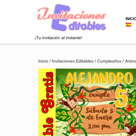
Saltar
al
contenido
INICI
Saltar
al
contenido
¡Tu invitación al instante!
Inicio
/
Invitaciones Editables
/
Cumpleaños
/
Anima