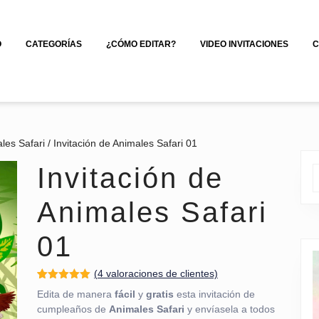
O
CATEGORÍAS
¿CÓMO EDITAR?
VIDEO INVITACIONES
C
les Safari
/ Invitación de Animales Safari 01
Invitación de
Animales Safari
01
(
4
valoraciones de clientes)
Valorado
1
Edita de manera
fácil
y
gratis
esta invitación de
con
5.00
de
5 en base
cumpleaños de
Animales Safari
y envíasela a todos
a
valoración