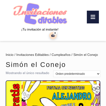
Saltar
al
contenido
Botó
Saltar
«Abr
al
contenido
¡Tu invitación al instante!
0
carrito
de
la
compra
Inicio
/
Invitaciones Editables
/
Cumpleaños
/ Simón el Conejo
Simón el Conejo
Mostrando el único resultado