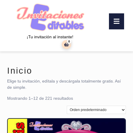
Saltar
al
contenido
Botó
Saltar
«Abr
al
contenido
¡Tu invitación al instante!
0
carrito
de
la
compra
Inicio
Elige tu invitación, edítala y descárgala totalmente gratis. Así
de simple.
Mostrando 1–12 de 221 resultados