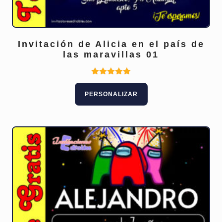
Invitación de Alicia en el país de
las maravillas 01
Este
Valorado
con
producto
PERSONALIZAR
5.00
tiene
de 5
múltiples
variantes.
Las
opciones
se
pueden
elegir
en
la
página
de