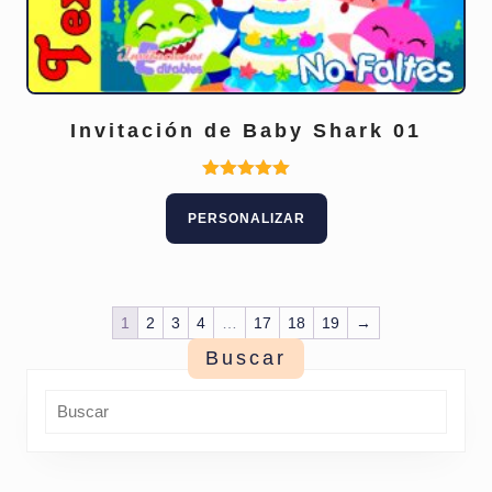
Invitación de Baby Shark 01
Este
Valorado
con
producto
PERSONALIZAR
5.00
tiene
de 5
múltiples
variantes.
Las
1
2
3
4
…
17
18
19
→
opciones
se
Buscar
pueden
elegir
en
la
página
de