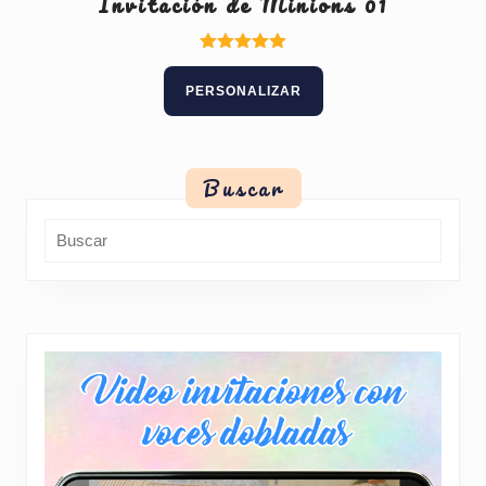
Invitación de Minions 01
Valorado
con
PERSONALIZAR
5.00
de 5
Buscar