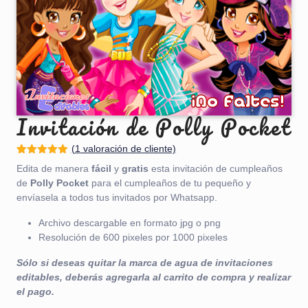
Invitación de Polly Pocket
(
1
valoración de cliente)
Valorado
1
Edita de manera
fácil
y
gratis
esta invitación de cumpleaños
con
5.00
de
5 en base
de
Polly Pocket
para el cumpleaños de tu pequeño y
a
valoración
envíasela a todos tus invitados por Whatsapp.
de un
cliente
Archivo descargable en formato jpg o png
Resolución de 600 pixeles por 1000 pixeles
Sólo si deseas quitar la marca de agua de invitaciones
editables, deberás agregarla al carrito de compra y realizar
el pago.