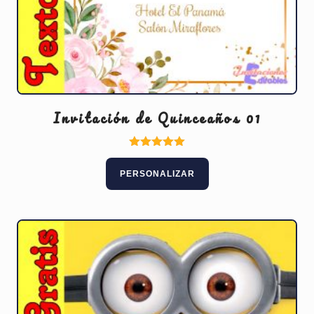
Invitación de Quinceaños 01
Valorado
con
PERSONALIZAR
5.00
de 5