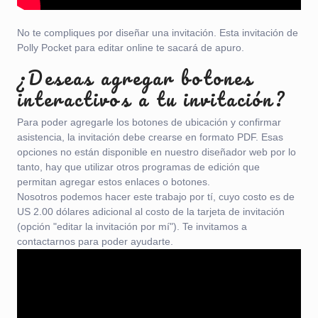
No te compliques por diseñar una invitación. Esta invitación de
Polly Pocket para editar online te sacará de apuro.
¿Deseas agregar botones
interactivos a tu invitación?
Para poder agregarle los botones de ubicación y confirmar
asistencia, la invitación debe crearse en formato PDF. Esas
opciones no están disponible en nuestro diseñador web por lo
tanto, hay que utilizar otros programas de edición que
permitan agregar estos enlaces o botones.
Nosotros podemos hacer este trabajo por tí, cuyo costo es de
US 2.00 dólares adicional al costo de la tarjeta de invitación
(opción "editar la invitación por mí"). Te invitamos a
contactarnos para poder ayudarte.