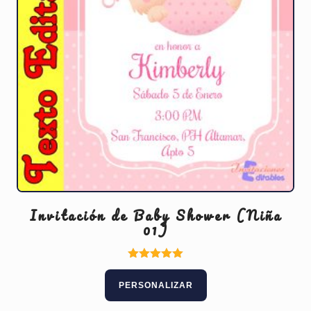
Invitación de Baby Shower (Niña
01)
Valorado
con
PERSONALIZAR
5.00
de 5