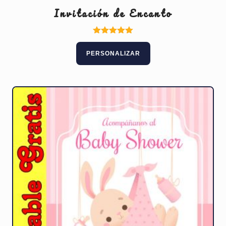
Invitación de Encanto
Valorado
con
PERSONALIZAR
5.00
de 5