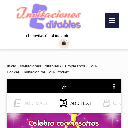
Saltar
al
contenido
Botó
Saltar
«Abr
al
contenido
¡Tu invitación al instante!
0
carrito
de
la
compra
Inicio
/
Invitaciones Editables
/
Cumpleaños
/
Polly
Pocket
/ Invitación de Polly Pocket
ADD IMAGE
ADD TEXT
CHOOS